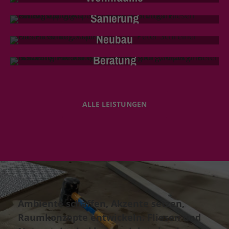
Sanierung
Neubau
Beratung
ALLE LEISTUNGEN
Ambiente schaffen, Akzente setzen,
Raumkonzepte entwickeln: Fliesen und