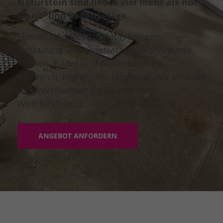
Naturstein sind heute viel mehr als nur
Wand- und Bodenbeläge.
Fliesen sind Designfaktor, bringen
Gestaltung und Kreativität in Wohnräume,
Küchen, Bäder und Außenbereiche.
Wohnlich, hygienisch, langlebig. Wir sind die
Ansprechpartner für Räume mit
Wolhfühlfaktor!
ANGEBOT ANFORDERN