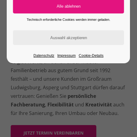
FRISCHES
WOHNGEFÜHL?
Technisch erforderliche Cookies werden immer geladen.
Dafür haben wir was!
Ihr Fliesenleger-Fachbetrieb
mit
besonderem Service
Datenschutz
Impressum
Cookie-Details
Es gibt Werte, an denen unser Meister-
Familienbetrieb aus gutem Grund seit 1992
festhält – und unsere Kunden im Großraum
Ludwigsburg, Asperg und Stuttgart dürfen darauf
vertrauen: Genießen Sie
persönliche
Fachberatung
,
Flexibilität
und
Kreativität
auch
für Ihre Sanierung, Ihren Umbau oder Neubau.
JETZT TERMIN VEREINBAREN