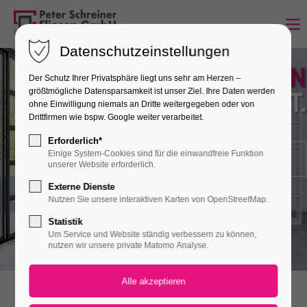
Datenschutzeinstellungen
FLIESEN
Der Schutz Ihrer Privatsphäre liegt uns sehr am Herzen –
– WO DAS LEBEN TOBT.
größtmögliche Datensparsamkeit ist unser Ziel. Ihre Daten werden
ohne Einwilligung niemals an Dritte weitergegeben oder von
Drittfirmen wie bspw. Google weiter verarbeitet.
Erforderlich*
Einige System-Cookies sind für die einwandfreie Funktion
ÜBER UNS
KONTAKT
unserer Website erforderlich.
Externe Dienste
Nutzen Sie unsere interaktiven Karten von OpenStreetMap.
Statistik
Um Service und Website ständig verbessern zu können,
nutzen wir unsere private Matomo Analyse.